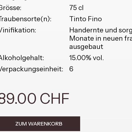
Grösse:
75 cl
Traubensorte(n):
Tinto Fino
Vinifikation:
Handernte und sorgf
Monate in neuen fr
ausgebaut
Alkoholgehalt:
15.00% vol.
Verpackungseinheit:
6
89.00 CHF
ZUM WARENKORB