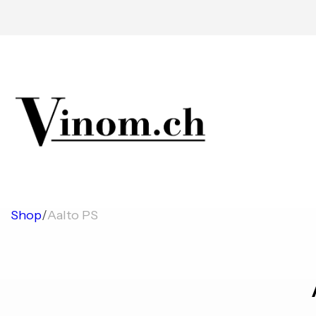
Shop
/
Aalto PS