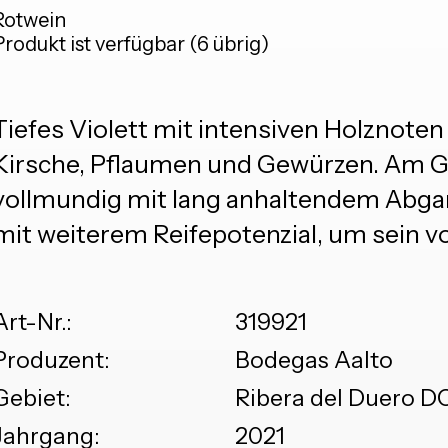
Rotwein
Produkt ist verfügbar (6 übrig)
Tiefes Violett mit intensiven Holznoten
Kirsche, Pflaumen und Gewürzen. Am Ga
vollmundig mit lang anhaltendem Abgang
mit weiterem Reifepotenzial, um sein vo
Art-Nr.:
319921
Produzent:
Bodegas Aalto
Gebiet:
Ribera del Duero D
Jahrgang:
2021